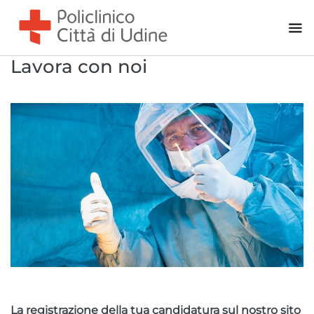
CONTATTI
Policlinico
Udine - Viale Venezia
Lavora con noi
Udine - Via Joppi
Centri Prelievi
Udine - Viale Venezia
Trieste - via Battisti
Trieste - via Marchesetti
La registrazione della tua candidatura sul nostro sito