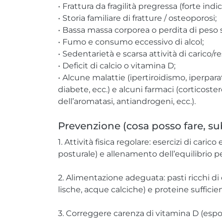
• Frattura da fragilità pregressa (forte indic
• Storia familiare di fratture / osteoporosi;
• Bassa massa corporea o perdita di peso s
• Fumo e consumo eccessivo di alcol;
• Sedentarietà e scarsa attività di carico/r
• Deficit di calcio o vitamina D;
• Alcune malattie (ipertiroidismo, iperpar
diabete, ecc.) e alcuni farmaci (corticosteroi
dell’aromatasi, antiandrogeni, ecc.).
Prevenzione (cosa posso fare, su
1. Attività fisica regolare: esercizi di cari
posturale) e allenamento dell’equilibrio per
2. Alimentazione adeguata: pasti ricchi di c
lische, acque calciche) e proteine sufficien
3. Correggere carenza di vitamina D (esp