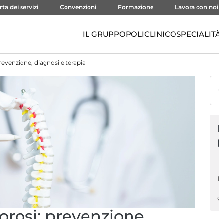
rta dei servizi
Convenzioni
Formazione
Lavora con noi
IL GRUPPO
POLICLINICO
SPECIALIT
evenzione, diagnosi e terapia
rosi: prevenzione,