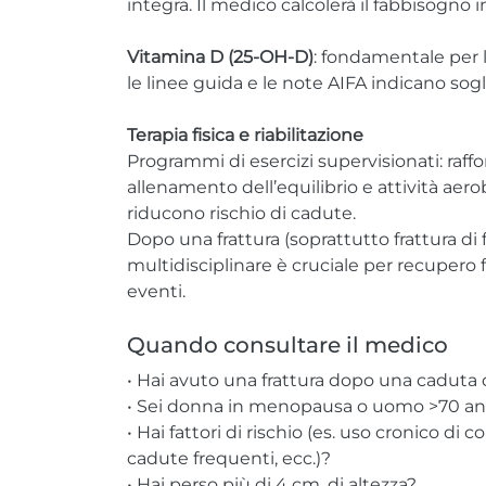
integra. Il medico calcolerà il fabbisogno i
Vitamina D (25-OH-D)
: fondamentale per l’
le linee guida e le note AIFA indicano sog
Terapia fisica e riabilitazione
Programmi di esercizi supervisionati: raff
allenamento dell’equilibrio e attività aer
riducono rischio di cadute.
Dopo una frattura (soprattutto frattura di 
multidisciplinare è cruciale per recupero 
eventi.
Quando consultare il medico
• Hai avuto una frattura dopo una caduta
• Sei donna in menopausa o uomo >70 anni
• Hai fattori di rischio (es. uso cronico di 
cadute frequenti, ecc.)?
• Hai perso più di 4 cm. di altezza?