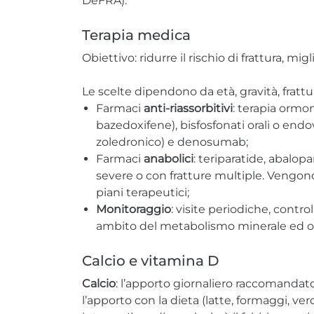
DeFRA).
Terapia medica
Obiettivo: ridurre il rischio di frattura, mig
Le scelte dipendono da età, gravità, fratt
Farmaci
anti-riassorbitivi
: terapia ormon
bazedoxifene), bisfosfonati orali o end
zoledronico) e denosumab;
Farmaci
anabolici
: teriparatide, abalo
severe o con fratture multiple. Vengono
piani terapeutici;
Monitoraggio
: visite periodiche, cont
ambito del metabolismo minerale ed o
Calcio e vitamina D
Calcio
: l’apporto giornaliero raccomandato
l’apporto con la dieta (latte, formaggi, ver