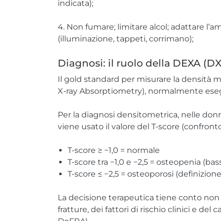
indicata);
4. Non fumare; limitare alcol; adattare l
(illuminazione, tappeti, corrimano);
Diagnosi: il ruolo della DEXA (D
Il gold standard per misurare la densità
X-ray Absorptiometry), normalmente eseg
Per la diagnosi densitometrica, nelle don
viene usato il valore del T-score (confronto
T-score ≥ −1,0 = normale
T-score tra −1,0 e −2,5 = osteopenia (ba
T-score ≤ −2,5 = osteoporosi (definizio
La decisione terapeutica tiene conto non s
fratture, dei fattori di rischio clinici e del 