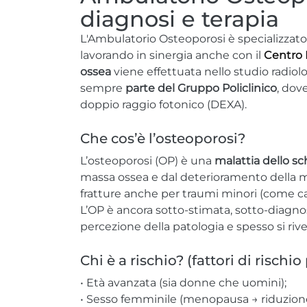
diagnosi e terapia
L'Ambulatorio Osteoporosi è specializzato 
lavorando in sinergia anche con il
Centro
ossea
viene effettuata nello studio radiol
sempre
parte del Gruppo Policlinico
, dov
doppio raggio fotonico (DEXA).
Che cos’è l’osteoporosi?
L’osteoporosi (OP) è una
malattia dello s
massa ossea e dal deterioramento della m
fratture anche per traumi minori (come ca
L’OP è ancora sotto-stimata, sotto-diagnos
percezione della patologia e spesso si rivela
Chi è a rischio? (fattori di rischio
• Età avanzata (sia donne che uomini);
• Sesso femminile (menopausa → riduzione