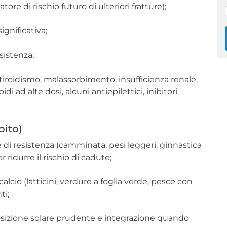
atore di rischio futuro di ulteriori fratture);
ignificativa;
esistenza;
atiroidismo, malassorbimento, insufficienza renale,
di ad alte dosi, alcuni antiepilettici, inibitori
bito)
co e di resistenza (camminata, pesi leggeri, ginnastica
 ridurre il rischio di cadute;
alcio (latticini, verdure a foglia verde, pesce con
ti;
osizione solare prudente e integrazione quando