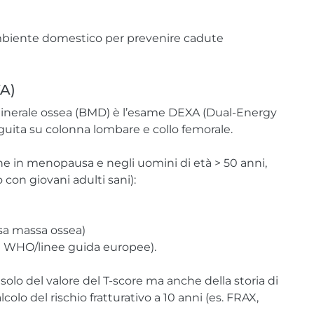
’ambiente domestico per prevenire cadute
XA)
 minerale ossea (BMD) è l’esame DEXA (Dual-Energy
uita su colonna lombare e collo femorale.
ne in menopausa e negli uomini di età > 50 anni,
 con giovani adulti sani):
ssa massa ossea)
ne WHO/linee guida europee).
olo del valore del T-score ma anche della storia di
calcolo del rischio fratturativo a 10 anni (es. FRAX,