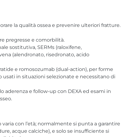
liorare la qualità ossea e prevenire ulteriori fratture.
ure pregresse e comorbilità.
ale sostitutiva, SERMs (raloxifene,
ovena (alendronato, risedronato, acido
paratide e romosozumab (dual-action), per forme
 usati in situazioni selezionate e necessitano di
rollo aderenza e follow-up con DEXA ed esami in
sseo.
 varia con l’età; normalmente si punta a garantire
dure, acque calciche), e solo se insufficiente si