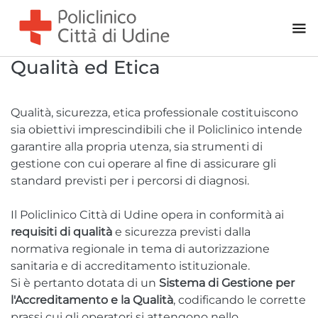
Centri Prelievi
Qualità ed Etica
Udine - Viale Venezia
Trieste - via Battisti
Trieste - via Marchesetti
Qualità, sicurezza, etica professionale costituiscono
sia obiettivi imprescindibili che il Policlinico intende
garantire alla propria utenza, sia strumenti di
gestione con cui operare al fine di assicurare gli
standard previsti per i percorsi di diagnosi.
Il Policlinico Città di Udine opera in conformità ai
requisiti di qualità
e sicurezza previsti dalla
normativa regionale in tema di autorizzazione
sanitaria e di accreditamento istituzionale.
Si è pertanto dotata di un
Sistema di Gestione per
l'Accreditamento e la Qualità
, codificando le corrette
prassi cui gli operatori si attengono nello