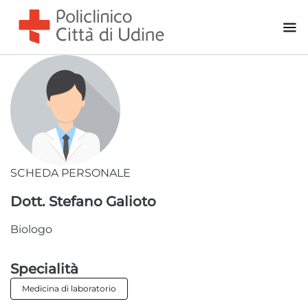
Pneumologia
Psicologia Clinica
Reumatologia
Terapia del dolore
Urologia
Area Chirurgica
Andrologia
SCHEDA PERSONALE
Anestesia
Dott. Stefano Galioto
Chirurgia Generale - Urologia
Biologo
Chirurgia Oculistica
Chirurgia Ortopedica
Specialità
Chirurgia Otorinolaringoiatrica
Medicina di laboratorio
Chirurgia Plastica