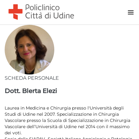
Pneumologia
Psicologia Clinica
Reumatologia
Terapia del dolore
Urologia
Area Chirurgica
Andrologia
SCHEDA PERSONALE
Anestesia
Dott. Blerta Elezi
Chirurgia Generale - Urologia
Chirurgia Oculistica
Laurea in Medicina e Chirurgia presso l'Università degli
Studi di Udine nel 2007. Specializzazione in Chirurgia
Chirurgia Ortopedica
Vascolare presso la Scuola di Specializzazione in Chirurgia
Chirurgia Otorinolaringoiatrica
Vascolare dell’Università di Udine nel 2014 con il massimo
dei voti.
Chirurgia Plastica