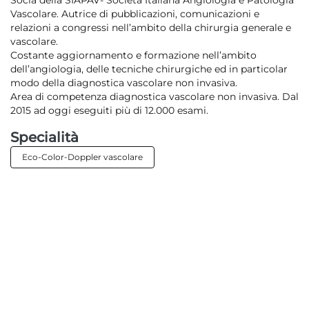
Socia della SIAPAV- Società Italiana Angiologia e Patologia
Vascolare. Autrice di pubblicazioni, comunicazioni e
Gastroenterologia - Endoscopia Digestiva
relazioni a congressi nell’ambito della chirurgia generale e
Ginecologia - Ostetricia
vascolare.
Costante aggiornamento e formazione nell’ambito
PMA di I e II livello
dell’angiologia, delle tecniche chirurgiche ed in particolar
modo della diagnostica vascolare non invasiva.
Area Diagnostica
Area di competenza diagnostica vascolare non invasiva. Dal
2015 ad oggi eseguiti più di 12.000 esami.
Diagnostica per immagini | Radiologia
Specialità
Diagnostica senologica
Eco-Color-Doppler vascolare
Eco-Color-Doppler vascolare
Medicina di laboratorio
PRELIEVI
LAB FOR LIFE - PRELIEVI