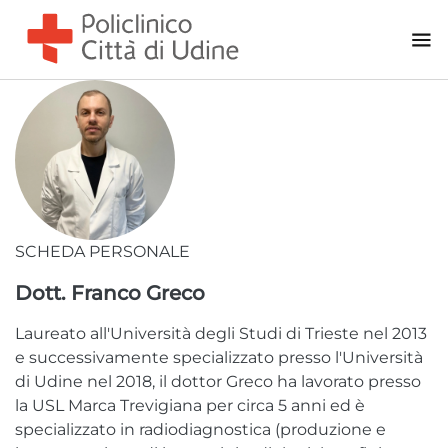
Psicologia Clinica
Reumatologia
Terapia del dolore
Urologia
Area Chirurgica
Andrologia
Anestesia
SCHEDA PERSONALE
Chirurgia Generale - Urologia
Chirurgia Oculistica
Dott. Franco Greco
Chirurgia Ortopedica
Laureato all'Università degli Studi di Trieste nel 2013
Chirurgia Otorinolaringoiatrica
e successivamente specializzato presso l'Università
di Udine nel 2018, il dottor Greco ha lavorato presso
Chirurgia Plastica
la USL Marca Trevigiana per circa 5 anni ed è
Gastroenterologia - Endoscopia Digestiva
specializzato in radiodiagnostica (produzione e