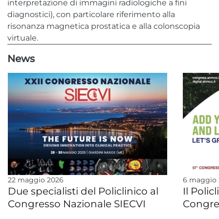
Ginecologia - Ostetricia
interpretazione di immagini radiologiche a fini
diagnostici), con particolare riferimento alla
PMA di I e II livello
risonanza magnetica prostatica e alla colonscopia
virtuale.
Area Diagnostica
News
Diagnostica per immagini | Radiologia
Diagnostica senologica
Eco-Color-Doppler vascolare
Medicina di laboratorio
PRELIEVI
LAB FOR LIFE - PRELIEVI
22 maggio 2026
6 maggio
Due specialisti del Policlinico al
Il Polic
LAB FOR LIFE Udine - V.le Venezia, 410
Congresso Nazionale SIECVI
Congre
LAB FOR LIFE Trieste - Via Battisti, 17