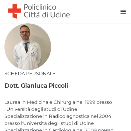
PRELIEVI
LAB FOR LIFE - PRELIEVI
LAB FOR LIFE Udine - V.le Venezia, 410
LAB FOR LIFE Trieste - Via Battisti, 17
LAB FOR LIFE Trieste - Via Marchesetti, 12/1
SCHEDA PERSONALE
Dott. Gianluca Piccoli
AREA CHECK-UP
Laurea in Medicina e Chirurgia nel 1999 presso
NEWS
l'Università degli studi di Udine
Specializzazione in Radiodiagnostica nel 2004
CONTATTI
presso l'Università degli studi di Udine
Specializzazione in Cardiologia nel 2009 presso