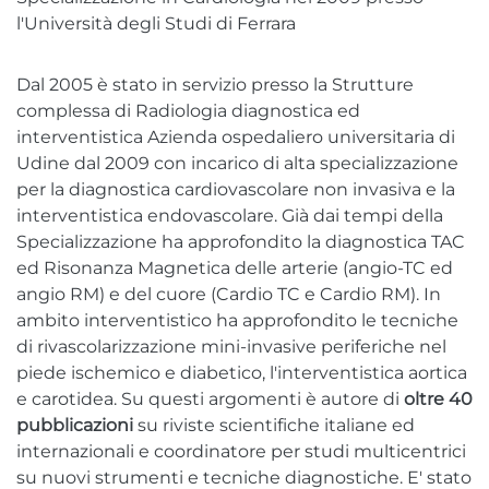
Policlinico
l'Università degli Studi di Ferrara
Udine - Viale Venezia
Dal 2005 è stato in servizio presso la Strutture
Udine - Via Joppi
complessa di Radiologia diagnostica ed
interventistica Azienda ospedaliero universitaria di
Centri Prelievi
Udine dal 2009 con incarico di alta specializzazione
per la diagnostica cardiovascolare non invasiva e la
Udine - Viale Venezia
interventistica endovascolare. Già dai tempi della
Trieste - via Battisti
Specializzazione ha approfondito la diagnostica TAC
ed Risonanza Magnetica delle arterie (angio-TC ed
Trieste - via Marchesetti
angio RM) e del cuore (Cardio TC e Cardio RM). In
ambito interventistico ha approfondito le tecniche
di rivascolarizzazione mini-invasive periferiche nel
piede ischemico e diabetico, l'interventistica aortica
e carotidea. Su questi argomenti è autore di
oltre 40
pubblicazioni
su riviste scientifiche italiane ed
internazionali e coordinatore per studi multicentrici
su nuovi strumenti e tecniche diagnostiche. E' stato