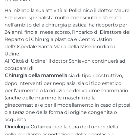
Ha iniziato la sua attività al Policlinico il dottor Mauro
CONTATTI
Schiavon, specialista molto conosciuto e stimato
nell’ambito della chirurgia plastica: ha ricoperto per
Policlinico
24 anni, fino al mese scorso, l’incarico di Direttore del
Reparto di Chirurgia plastica e Centro Ustioni
Udine - Viale Venezia
dell’Ospedale Santa Maria della Misericordia di
Udine - Via Joppi
Udine.
Al “Città di Udine” il dottor Schiavon continuerà ad
Centri Prelievi
occuparsi di:
Chirurgia della mammella
sia di tipo ricostruttivo,
Udine - Viale Venezia
dopo interventi per neoplasia, sia di tipo estetico
Trieste - via Battisti
per l’aumento o la riduzione del volume mammario
(anche delle mammelle maschili nella
Trieste - via Marchesetti
ginecomastia) e per il modellamento in caso di ptosi
o alterazione della forma di origine congenita o
acquisita
Oncologia Cutanea
cioè la cura dei tumori della
pelle mediante asportazione della neoplasia e