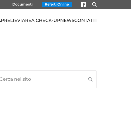
Documenti
Referti Online
À
PRELIEVI
AREA CHECK-UP
NEWS
CONTATTI