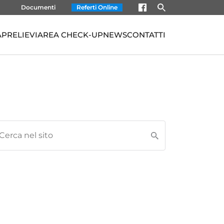
Documenti
Referti Online
À
PRELIEVI
AREA CHECK-UP
NEWS
CONTATTI