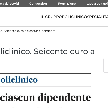
rta dei servizi
Convenzioni
Formazione
Lavora con noi
IL GRUPPO
POLICLINICO
SPECIALIT
nico. Seicento euro a ciascun dipendente
liclinico. Seicento euro a