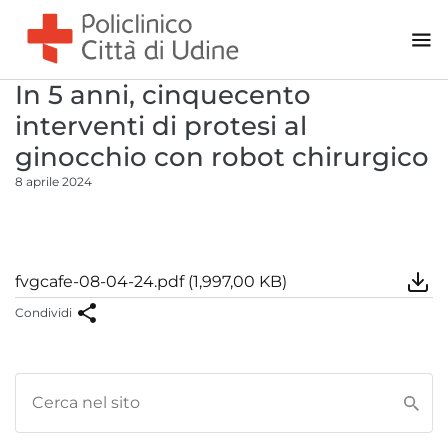
Pneumologia
Psicologia Clinica
Reumatologia
In 5 anni, cinquecento
Terapia del dolore
interventi di protesi al
Urologia
ginocchio con robot chirurgico
8 aprile 2024
Area Chirurgica
Andrologia
Anestesia
fvgcafe-08-04-24.pdf (1,997,00 KB)
Chirurgia Generale - Urologia
Condividi
Chirurgia Oculistica
Chirurgia Ortopedica
Chirurgia Otorinolaringoiatrica
Chirurgia Plastica