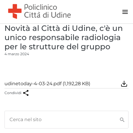
Pneumologia
Psicologia Clinica
Reumatologia
Novità al Città di Udine, c'è un
Terapia del dolore
unico responsabile radiologia
Urologia
per le strutture del gruppo
4 marzo 2024
Area Chirurgica
Andrologia
Anestesia
udinetoday-4-03-24.pdf (1,192,28 KB)
Chirurgia Generale - Urologia
Condividi
Chirurgia Oculistica
Chirurgia Ortopedica
Chirurgia Otorinolaringoiatrica
Chirurgia Plastica