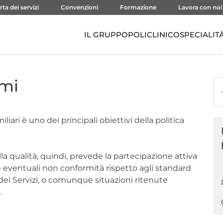
rta dei servizi
Convenzioni
Formazione
Lavora con noi
IL GRUPPO
POLICLINICO
SPECIALIT
ami
liari è uno dei principali obiettivi della politica
a qualità, quindi, prevede la partecipazione attiva
re eventuali non conformità rispetto agli standard
 dei Servizi, o comunque situazioni ritenute
.