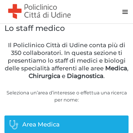
Chirurgia Generale - Urologia
Chirurgia Oculistica
Chirurgia Ortopedica
Lo staff medico
Chirurgia Otorinolaringoiatrica
Il Policlinico Città di Udine conta più di
Chirurgia Plastica
350 collaboratori. In questa sezione ti
Gastroenterologia - Endoscopia Digestiva
presentiamo lo staff di medici e biologi
Ginecologia - Ostetricia
delle specialità afferenti alle aree
Medica
,
PMA di I e II livello
Chirurgica
e
Diagnostica
.
Area Diagnostica
Seleziona un’area d’interesse o effettua una ricerca
per nome:
Diagnostica per immagini | Radiologia
Diagnostica senologica
Eco-Color-Doppler vascolare
Area Medica
Medicina di laboratorio