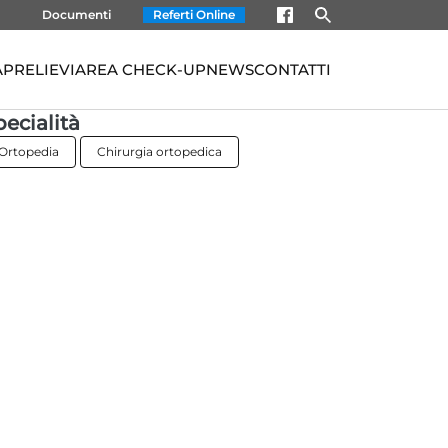
Documenti
Referti Online
À
PRELIEVI
AREA CHECK-UP
NEWS
CONTATTI
pecialità
Ortopedia
Chirurgia ortopedica