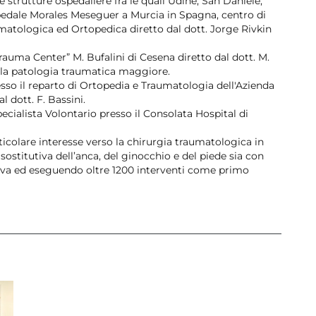
strutture ospedaliere fra le quali Udine, San Daniele,
edale Morales Meseguer a Murcia in Spagna, centro di
umatologica ed Ortopedica diretto dal dott. Jorge Rivkin
Trauma Center” M. Bufalini di Cesena diretto dal dott. M.
lla patologia traumatica maggiore.
so il reparto di Ortopedia e Traumatologia dell'Azienda
l dott. F. Bassini.
ecialista Volontario presso il Consolata Hospital di
ticolare interesse verso la chirurgia traumatologica in
sostitutiva dell’anca, del ginocchio e del piede sia con
siva ed eseguendo oltre 1200 interventi come primo