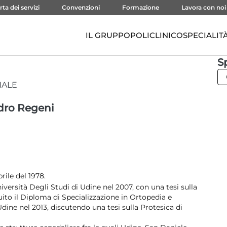
rta dei servizi
Convenzioni
Formazione
Lavora con noi
IL GRUPPO
POLICLINICO
SPECIALIT
S
NALE
dro Regeni
rile del 1978.
iversità Degli Studi di Udine nel 2007, con una tesi sulla
ito il Diploma di Specializzazione in Ortopedia e
dine nel 2013, discutendo una tesi sulla Protesica di