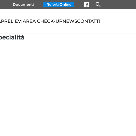
Documenti
Referti Online
À
PRELIEVI
AREA CHECK-UP
NEWS
CONTATTI
pecialità