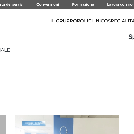
rta dei servizi
Convenzioni
Formazione
Lavora con noi
IL GRUPPO
POLICLINICO
SPECIALIT
S
NALE