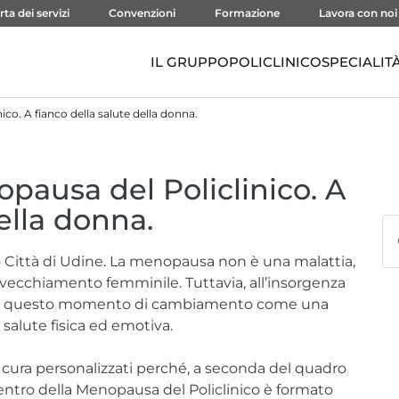
rta dei servizi
Convenzioni
Formazione
Lavora con noi
IL GRUPPO
POLICLINICO
SPECIALIT
co. A fianco della salute della donna.
pausa del Policlinico. A
ella donna.
o Città di Udine. La menopausa non è una malattia,
invecchiamento femminile. Tuttavia, all’insorgenza
ivere questo momento di cambiamento come una
 salute fisica ed emotiva.
cura personalizzati perché, a seconda del quadro
 Centro della Menopausa del Policlinico è formato