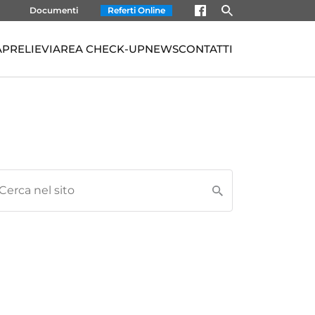
Documenti
Referti Online
À
PRELIEVI
AREA CHECK-UP
NEWS
CONTATTI